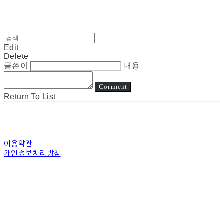
Edit
Delete
글쓴이
내용
Comment
Return To List
이용약관
개인정보처리방침
사업자정보확인
상호: 눈고 | 대표: 김정아 | 개인정보관리책임자: 김정아 | 전화: 전화상담은진
주소: 경기도 수원시 장안구 경수대로 | 사업자등록번호:
794-31-00507