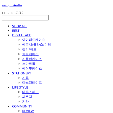
nungo studio
LOG IN
로그인
SHOP ALL
BEST
DIGITAL ACC
아이패드케이스
에폭시/글라스/미러
젤리/하드
카드케이스
지플립케이스
스마트톡
에어팟케이스
STATIONERY
지류
마스킹테이프
LIFE STYLE
마우스패드
파우치
기타
COMMUNITY
REVIEW