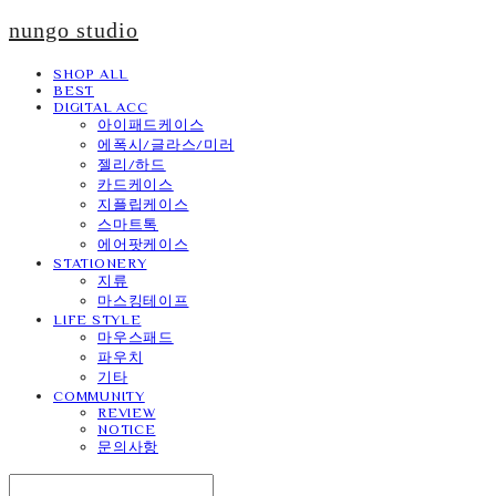
nungo studio
SHOP ALL
BEST
DIGITAL ACC
아이패드케이스
에폭시/글라스/미러
젤리/하드
카드케이스
지플립케이스
스마트톡
에어팟케이스
STATIONERY
지류
마스킹테이프
LIFE STYLE
마우스패드
파우치
기타
COMMUNITY
REVIEW
NOTICE
문의사항