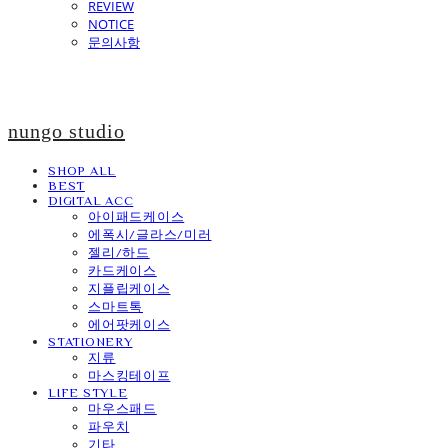
REVIEW
NOTICE
문의사항
nungo studio
SHOP ALL
BEST
DIGITAL ACC
아이패드케이스
에폭시/글라스/미러
젤리/하드
카드케이스
지플립케이스
스마트톡
에어팟케이스
STATIONERY
지류
마스킹테이프
LIFE STYLE
마우스패드
파우치
기타