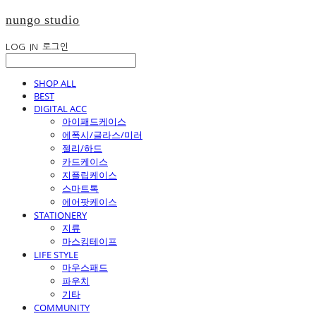
nungo studio
LOG IN
로그인
SHOP ALL
BEST
DIGITAL ACC
아이패드케이스
에폭시/글라스/미러
젤리/하드
카드케이스
지플립케이스
스마트톡
에어팟케이스
STATIONERY
지류
마스킹테이프
LIFE STYLE
마우스패드
파우치
기타
COMMUNITY