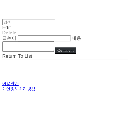
Edit
Delete
글쓴이
내용
Comment
Return To List
이용약관
개인정보처리방침
사업자정보확인
상호: 눈고 | 대표: 김정아 | 개인정보관리책임자: 김정아 | 전화: 전화상담은진
주소: 경기도 수원시 장안구 경수대로 | 사업자등록번호:
794-31-00507