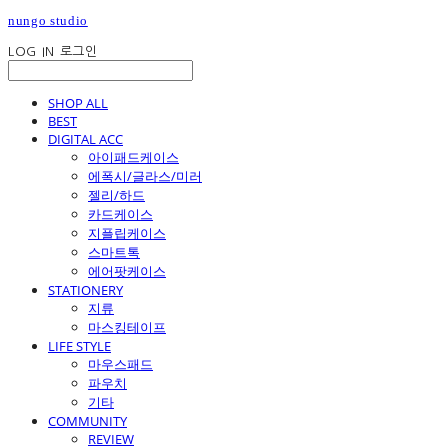
nungo studio
LOG IN
로그인
SHOP ALL
BEST
DIGITAL ACC
아이패드케이스
에폭시/글라스/미러
젤리/하드
카드케이스
지플립케이스
스마트톡
에어팟케이스
STATIONERY
지류
마스킹테이프
LIFE STYLE
마우스패드
파우치
기타
COMMUNITY
REVIEW