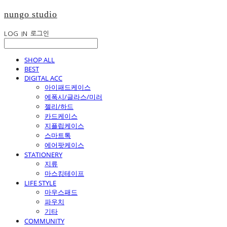
nungo studio
LOG IN
로그인
SHOP ALL
BEST
DIGITAL ACC
아이패드케이스
에폭시/글라스/미러
젤리/하드
카드케이스
지플립케이스
스마트톡
에어팟케이스
STATIONERY
지류
마스킹테이프
LIFE STYLE
마우스패드
파우치
기타
COMMUNITY