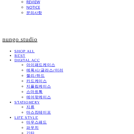
REVIEW
NOTICE
문의사항
nungo studio
SHOP ALL
BEST
DIGITAL ACC
아이패드케이스
에폭시/글라스/미러
젤리/하드
카드케이스
지플립케이스
스마트톡
에어팟케이스
STATIONERY
지류
마스킹테이프
LIFE STYLE
마우스패드
파우치
기타