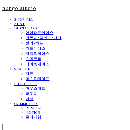
nungo studio
SHOP ALL
BEST
DIGITAL ACC
아이패드케이스
에폭시/글라스/미러
젤리/하드
카드케이스
지플립케이스
스마트톡
에어팟케이스
STATIONERY
지류
마스킹테이프
LIFE STYLE
마우스패드
파우치
기타
COMMUNITY
REVIEW
NOTICE
문의사항