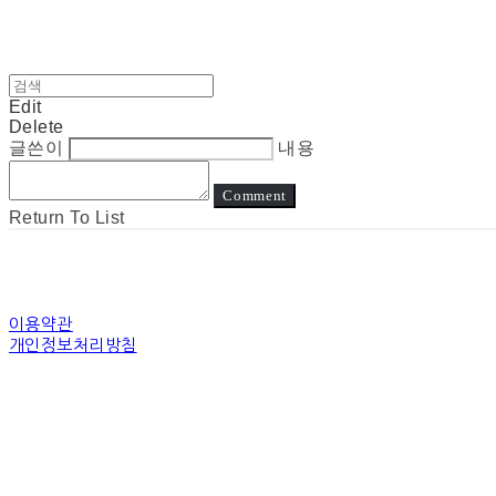
Edit
Delete
글쓴이
내용
Comment
Return To List
이용약관
개인정보처리방침
사업자정보확인
상호: 눈고 | 대표: 김정아 | 개인정보관리책임자: 김정아 | 전화: 전화상담은진
주소: 경기도 수원시 장안구 경수대로 | 사업자등록번호:
794-31-00507