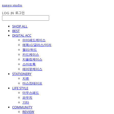
nungo studio
LOG IN
로그인
SHOP ALL
BEST
DIGITAL ACC
아이패드케이스
에폭시/글라스/미러
젤리/하드
카드케이스
지플립케이스
스마트톡
에어팟케이스
STATIONERY
지류
마스킹테이프
LIFE STYLE
마우스패드
파우치
기타
COMMUNITY
REVIEW