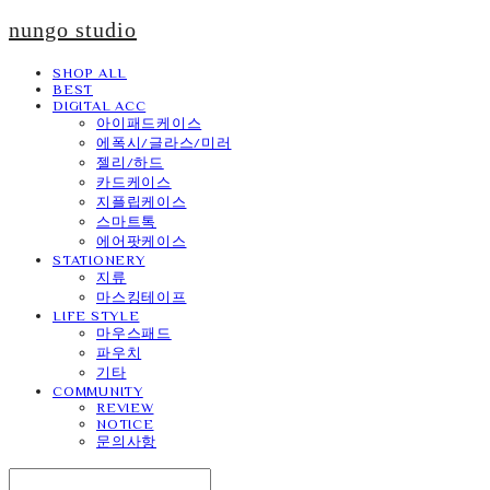
nungo studio
SHOP ALL
BEST
DIGITAL ACC
아이패드케이스
에폭시/글라스/미러
젤리/하드
카드케이스
지플립케이스
스마트톡
에어팟케이스
STATIONERY
지류
마스킹테이프
LIFE STYLE
마우스패드
파우치
기타
COMMUNITY
REVIEW
NOTICE
문의사항