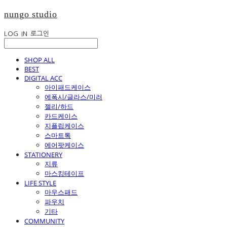
nungo studio
LOG IN
로그인
SHOP ALL
BEST
DIGITAL ACC
아이패드케이스
에폭시/글라스/미러
젤리/하드
카드케이스
지플립케이스
스마트톡
에어팟케이스
STATIONERY
지류
마스킹테이프
LIFE STYLE
마우스패드
파우치
기타
COMMUNITY