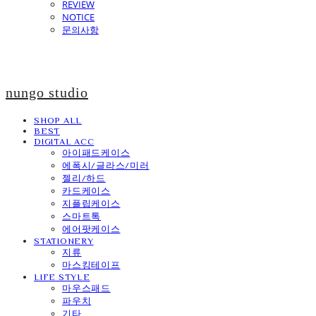
REVIEW
NOTICE
문의사항
nungo studio
SHOP ALL
BEST
DIGITAL ACC
아이패드케이스
에폭시/글라스/미러
젤리/하드
카드케이스
지플립케이스
스마트톡
에어팟케이스
STATIONERY
지류
마스킹테이프
LIFE STYLE
마우스패드
파우치
기타