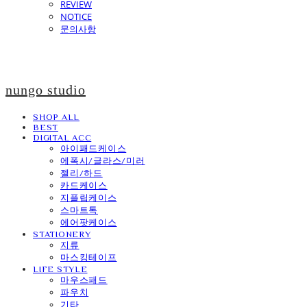
REVIEW
NOTICE
문의사항
nungo studio
SHOP ALL
BEST
DIGITAL ACC
아이패드케이스
에폭시/글라스/미러
젤리/하드
카드케이스
지플립케이스
스마트톡
에어팟케이스
STATIONERY
지류
마스킹테이프
LIFE STYLE
마우스패드
파우치
기타