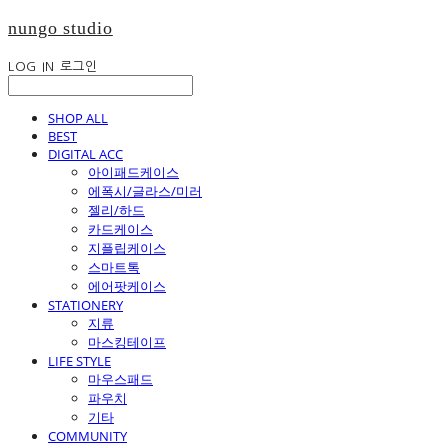
nungo studio
LOG IN
로그인
SHOP ALL
BEST
DIGITAL ACC
아이패드케이스
에폭시/글라스/미러
젤리/하드
카드케이스
지플립케이스
스마트톡
에어팟케이스
STATIONERY
지류
마스킹테이프
LIFE STYLE
마우스패드
파우치
기타
COMMUNITY