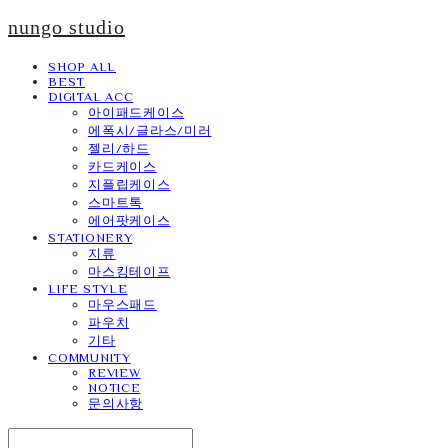
nungo studio
SHOP ALL
BEST
DIGITAL ACC
아이패드케이스
에폭시/글라스/미러
젤리/하드
카드케이스
지플립케이스
스마트톡
에어팟케이스
STATIONERY
지류
마스킹테이프
LIFE STYLE
마우스패드
파우치
기타
COMMUNITY
REVIEW
NOTICE
문의사항