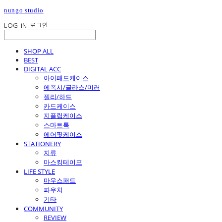
nungo studio
LOG IN
로그인
SHOP ALL
BEST
DIGITAL ACC
아이패드케이스
에폭시/글라스/미러
젤리/하드
카드케이스
지플립케이스
스마트톡
에어팟케이스
STATIONERY
지류
마스킹테이프
LIFE STYLE
마우스패드
파우치
기타
COMMUNITY
REVIEW