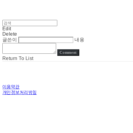
Edit
Delete
글쓴이
내용
Comment
Return To List
이용약관
개인정보처리방침
사업자정보확인
상호: 눈고 | 대표: 김정아 | 개인정보관리책임자: 김정아 | 전화: 전화상담은진
주소: 경기도 수원시 장안구 경수대로 | 사업자등록번호:
794-31-00507