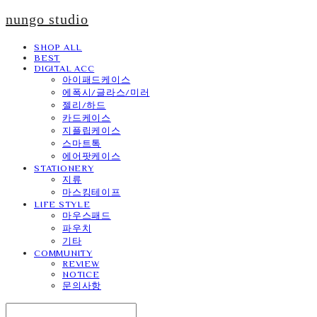
nungo studio
SHOP ALL
BEST
DIGITAL ACC
아이패드케이스
에폭시/글라스/미러
젤리/하드
카드케이스
지플립케이스
스마트톡
에어팟케이스
STATIONERY
지류
마스킹테이프
LIFE STYLE
마우스패드
파우치
기타
COMMUNITY
REVIEW
NOTICE
문의사항