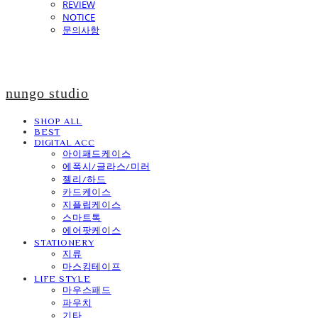
REVIEW
NOTICE
문의사항
nungo studio
SHOP ALL
BEST
DIGITAL ACC
아이패드케이스
에폭시/글라스/미러
젤리/하드
카드케이스
지플립케이스
스마트톡
에어팟케이스
STATIONERY
지류
마스킹테이프
LIFE STYLE
마우스패드
파우치
기타