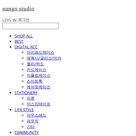
nungo studio
LOG IN
로그인
SHOP ALL
BEST
DIGITAL ACC
아이패드케이스
에폭시/글라스/미러
젤리/하드
카드케이스
지플립케이스
스마트톡
에어팟케이스
STATIONERY
지류
마스킹테이프
LIFE STYLE
마우스패드
파우치
기타
COMMUNITY