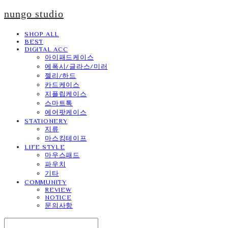
nungo studio
SHOP ALL
BEST
DIGITAL ACC
아이패드케이스
에폭시/글라스/미러
젤리/하드
카드케이스
지플립케이스
스마트톡
에어팟케이스
STATIONERY
지류
마스킹테이프
LIFE STYLE
마우스패드
파우치
기타
COMMUNITY
REVIEW
NOTICE
문의사항