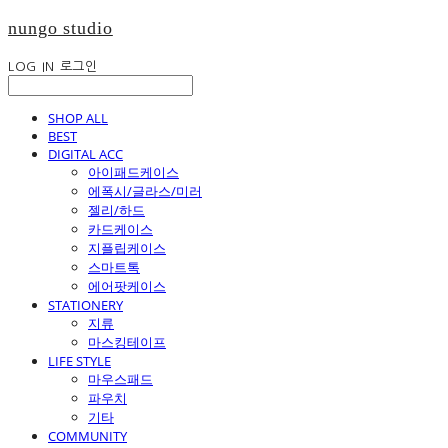
nungo studio
LOG IN
로그인
SHOP ALL
BEST
DIGITAL ACC
아이패드케이스
에폭시/글라스/미러
젤리/하드
카드케이스
지플립케이스
스마트톡
에어팟케이스
STATIONERY
지류
마스킹테이프
LIFE STYLE
마우스패드
파우치
기타
COMMUNITY