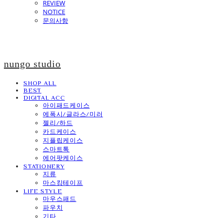
REVIEW
NOTICE
문의사항
nungo studio
SHOP ALL
BEST
DIGITAL ACC
아이패드케이스
에폭시/글라스/미러
젤리/하드
카드케이스
지플립케이스
스마트톡
에어팟케이스
STATIONERY
지류
마스킹테이프
LIFE STYLE
마우스패드
파우치
기타