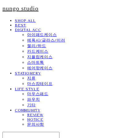
nungo studio
SHOP ALL
BEST
DIGITAL ACC
아이패드케이스
에폭시/글라스/미러
젤리/하드
카드케이스
지플립케이스
스마트톡
에어팟케이스
STATIONERY
지류
마스킹테이프
LIFE STYLE
마우스패드
파우치
기타
COMMUNITY
REVIEW
NOTICE
문의사항