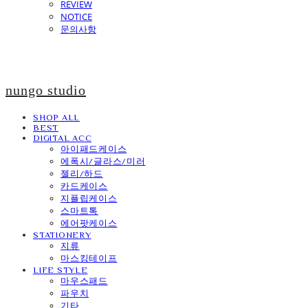
REVIEW
NOTICE
문의사항
nungo studio
SHOP ALL
BEST
DIGITAL ACC
아이패드케이스
에폭시/글라스/미러
젤리/하드
카드케이스
지플립케이스
스마트톡
에어팟케이스
STATIONERY
지류
마스킹테이프
LIFE STYLE
마우스패드
파우치
기타