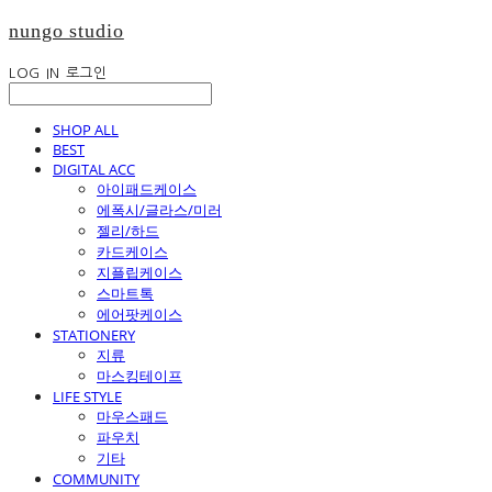
nungo studio
LOG IN
로그인
SHOP ALL
BEST
DIGITAL ACC
아이패드케이스
에폭시/글라스/미러
젤리/하드
카드케이스
지플립케이스
스마트톡
에어팟케이스
STATIONERY
지류
마스킹테이프
LIFE STYLE
마우스패드
파우치
기타
COMMUNITY