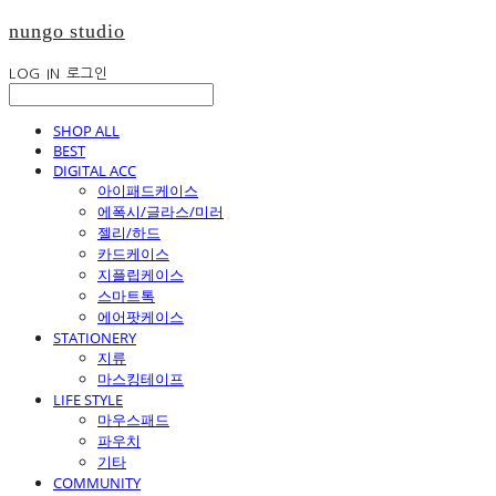
nungo studio
LOG IN
로그인
SHOP ALL
BEST
DIGITAL ACC
아이패드케이스
에폭시/글라스/미러
젤리/하드
카드케이스
지플립케이스
스마트톡
에어팟케이스
STATIONERY
지류
마스킹테이프
LIFE STYLE
마우스패드
파우치
기타
COMMUNITY