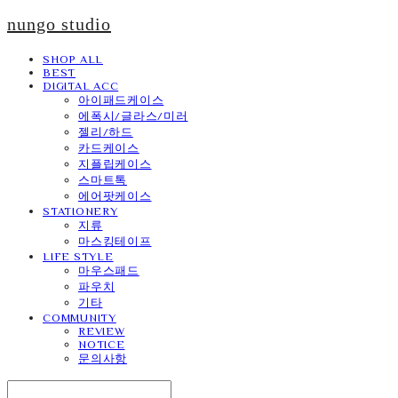
nungo studio
SHOP ALL
BEST
DIGITAL ACC
아이패드케이스
에폭시/글라스/미러
젤리/하드
카드케이스
지플립케이스
스마트톡
에어팟케이스
STATIONERY
지류
마스킹테이프
LIFE STYLE
마우스패드
파우치
기타
COMMUNITY
REVIEW
NOTICE
문의사항