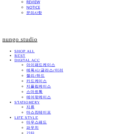
REVIEW
NOTICE
문의사항
nungo studio
SHOP ALL
BEST
DIGITAL ACC
아이패드케이스
에폭시/글라스/미러
젤리/하드
카드케이스
지플립케이스
스마트톡
에어팟케이스
STATIONERY
지류
마스킹테이프
LIFE STYLE
마우스패드
파우치
기타