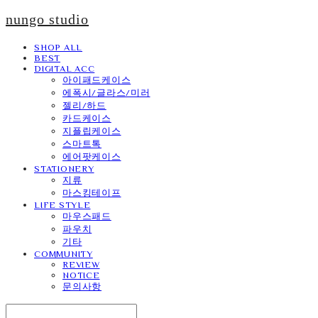
nungo studio
SHOP ALL
BEST
DIGITAL ACC
아이패드케이스
에폭시/글라스/미러
젤리/하드
카드케이스
지플립케이스
스마트톡
에어팟케이스
STATIONERY
지류
마스킹테이프
LIFE STYLE
마우스패드
파우치
기타
COMMUNITY
REVIEW
NOTICE
문의사항