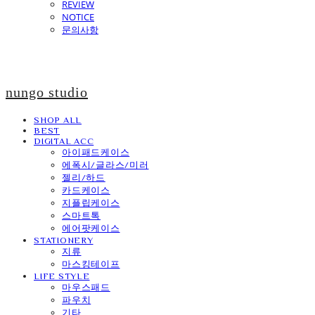
REVIEW
NOTICE
문의사항
nungo studio
SHOP ALL
BEST
DIGITAL ACC
아이패드케이스
에폭시/글라스/미러
젤리/하드
카드케이스
지플립케이스
스마트톡
에어팟케이스
STATIONERY
지류
마스킹테이프
LIFE STYLE
마우스패드
파우치
기타