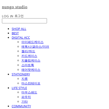
nungo studio
LOG IN
로그인
SHOP ALL
BEST
DIGITAL ACC
아이패드케이스
에폭시/글라스/미러
젤리/하드
카드케이스
지플립케이스
스마트톡
에어팟케이스
STATIONERY
지류
마스킹테이프
LIFE STYLE
마우스패드
파우치
기타
COMMUNITY