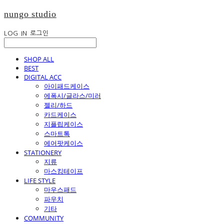
nungo studio
LOG IN
로그인
SHOP ALL
BEST
DIGITAL ACC
아이패드케이스
에폭시/글라스/미러
젤리/하드
카드케이스
지플립케이스
스마트톡
에어팟케이스
STATIONERY
지류
마스킹테이프
LIFE STYLE
마우스패드
파우치
기타
COMMUNITY