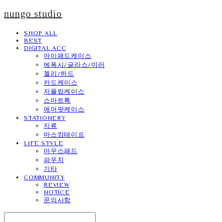
nungo studio
SHOP ALL
BEST
DIGITAL ACC
아이패드케이스
에폭시/글라스/미러
젤리/하드
카드케이스
지플립케이스
스마트톡
에어팟케이스
STATIONERY
지류
마스킹테이프
LIFE STYLE
마우스패드
파우치
기타
COMMUNITY
REVIEW
NOTICE
문의사항