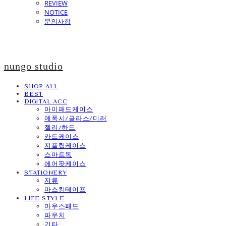
REVIEW
NOTICE
문의사항
nungo studio
SHOP ALL
BEST
DIGITAL ACC
아이패드케이스
에폭시/글라스/미러
젤리/하드
카드케이스
지플립케이스
스마트톡
에어팟케이스
STATIONERY
지류
마스킹테이프
LIFE STYLE
마우스패드
파우치
기타