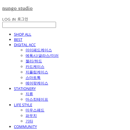
nungo studio
LOG IN
로그인
SHOP ALL
BEST
DIGITAL ACC
아이패드케이스
에폭시/글라스/미러
젤리/하드
카드케이스
지플립케이스
스마트톡
에어팟케이스
STATIONERY
지류
마스킹테이프
LIFE STYLE
마우스패드
파우치
기타
COMMUNITY