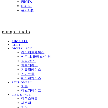
REVIEW
NOTICE
문의사항
nungo studio
SHOP ALL
BEST
DIGITAL ACC
아이패드케이스
에폭시/글라스/미러
젤리/하드
카드케이스
지플립케이스
스마트톡
에어팟케이스
STATIONERY
지류
마스킹테이프
LIFE STYLE
마우스패드
파우치
기타