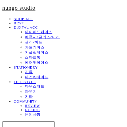
nungo studio
SHOP ALL
BEST
DIGITAL ACC
아이패드케이스
에폭시/글라스/미러
젤리/하드
카드케이스
지플립케이스
스마트톡
에어팟케이스
STATIONERY
지류
마스킹테이프
LIFE STYLE
마우스패드
파우치
기타
COMMUNITY
REVIEW
NOTICE
문의사항