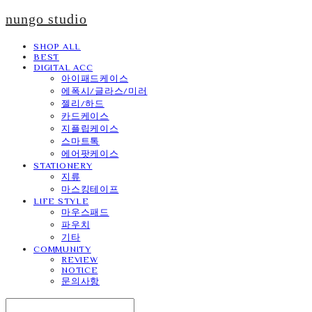
nungo studio
SHOP ALL
BEST
DIGITAL ACC
아이패드케이스
에폭시/글라스/미러
젤리/하드
카드케이스
지플립케이스
스마트톡
에어팟케이스
STATIONERY
지류
마스킹테이프
LIFE STYLE
마우스패드
파우치
기타
COMMUNITY
REVIEW
NOTICE
문의사항