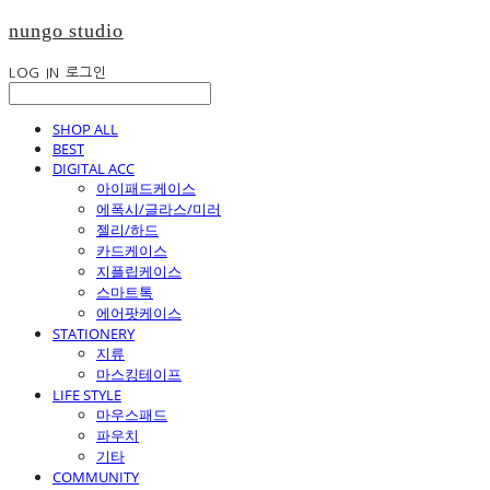
nungo studio
LOG IN
로그인
SHOP ALL
BEST
DIGITAL ACC
아이패드케이스
에폭시/글라스/미러
젤리/하드
카드케이스
지플립케이스
스마트톡
에어팟케이스
STATIONERY
지류
마스킹테이프
LIFE STYLE
마우스패드
파우치
기타
COMMUNITY