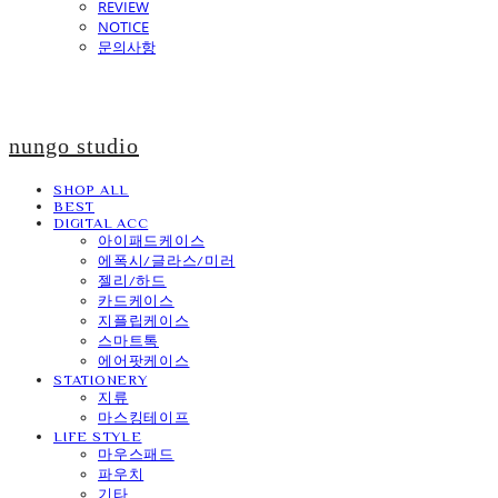
REVIEW
NOTICE
문의사항
nungo studio
SHOP ALL
BEST
DIGITAL ACC
아이패드케이스
에폭시/글라스/미러
젤리/하드
카드케이스
지플립케이스
스마트톡
에어팟케이스
STATIONERY
지류
마스킹테이프
LIFE STYLE
마우스패드
파우치
기타