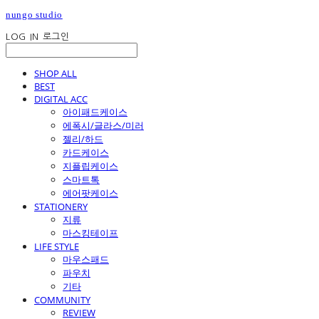
nungo studio
LOG IN
로그인
SHOP ALL
BEST
DIGITAL ACC
아이패드케이스
에폭시/글라스/미러
젤리/하드
카드케이스
지플립케이스
스마트톡
에어팟케이스
STATIONERY
지류
마스킹테이프
LIFE STYLE
마우스패드
파우치
기타
COMMUNITY
REVIEW